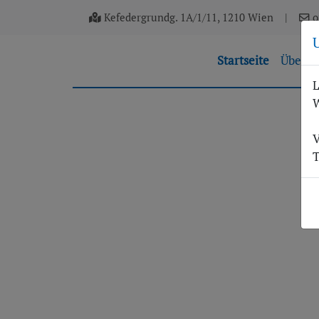
Kefedergrundg. 1A/1/11, 1210 Wien
|
o
(current)
Startseite
Über u
L
W
V
T