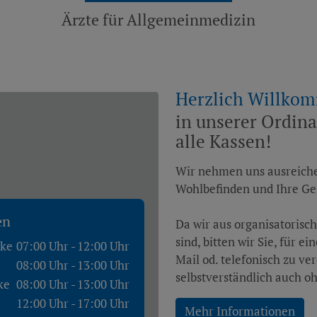
Ärzte für Allgemeinmedizin
Herzlich Willko
in unserer Ordin
alle Kassen!
Wir nehmen uns ausreichen
Wohlbefinden und Ihre Ge
en
Da wir aus organisatorisc
sind, bitten wir Sie, für e
hke
07:00 Uhr -
12:00 Uhr
Mail od. telefonisch zu ve
08:00 Uhr -
13:00 Uhr
selbstverständlich auch o
ke
08:00 Uhr -
13:00 Uhr
12:00 Uhr -
17:00 Uhr
Mehr Informationen