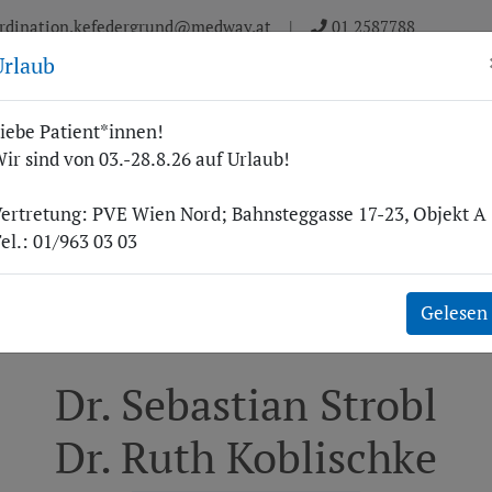
rdination.kefedergrund@medway.at
|
01 2587788
Urlaub
ns
Leistungen
Unser Team
Ordination
News
Kontak
iebe Patient*innen!
ir sind von 03.-28.8.26 auf Urlaub!
ertretung: PVE Wien Nord; Bahnsteggasse 17-23, Objekt A
el.: 01/963 03 03
Gelesen
Dr. Sebastian Strobl
Dr. Ruth Koblischke